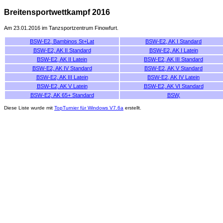
Breitensportwettkampf 2016
Am 23.01.2016 im Tanzsportzentrum Finowfurt.
BSW-E2, Bambinos St+Lat
BSW-E2, AK I Standard
BSW-E2, AK II Standard
BSW-E2, AK I Latein
BSW-E2, AK II Latein
BSW-E2, AK III Standard
BSW-E2, AK IV Standard
BSW-E2, AK V Standard
BSW-E2, AK III Latein
BSW-E2, AK IV Latein
BSW-E2, AK V Latein
BSW-E2, AK VI Standard
BSW-E2, AK 65+ Standard
BSW,
Diese Liste wurde mit
TopTurnier für Windows V7.6a
erstellt.